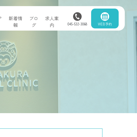
ア
新着情
ブロ
求人案
045-532-3068
WEB予約
報
グ
内