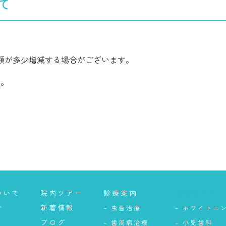
て
額が多少増減する場合がございます。
す。
ついて
院内ツアー
診療案内
診療案内2
介
新着情報
– 虫歯治療
– ホワイトニ
ブログ
– 歯周病治療
– 小児歯科