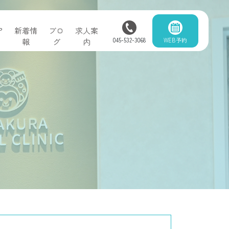
ア
新着情
ブロ
求人案
045-532-3068
WEB予約
報
グ
内